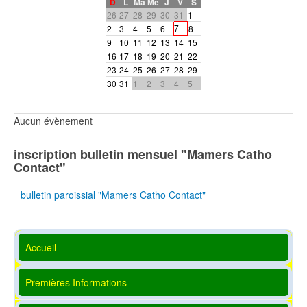
D
L
Ma
Me
J
V
S
26
27
28
29
30
31
1
7
2
3
4
5
6
8
9
10
11
12
13
14
15
16
17
18
19
20
21
22
23
24
25
26
27
28
29
30
31
1
2
3
4
5
Aucun évènement
inscription bulletin mensuel "Mamers Catho
Contact"
bulletin paroissial "Mamers Catho Contact"
Accueil
Premières Informations