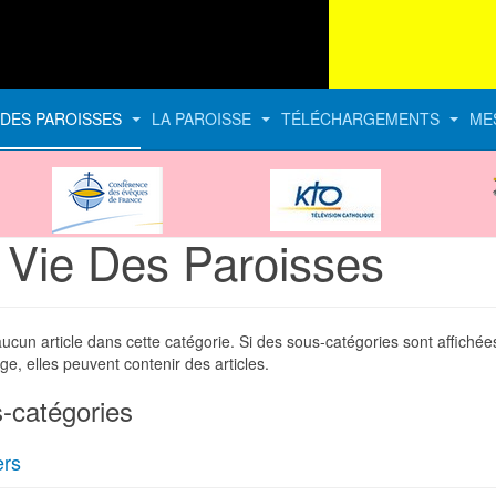
E DES PAROISSES
LA PAROISSE
TÉLÉCHARGEMENTS
ME
CEF
KTO
 Vie Des Paroisses
 aucun article dans cette catégorie. Si des sous-catégories sont affichée
ge, elles peuvent contenir des articles.
-catégories
rs