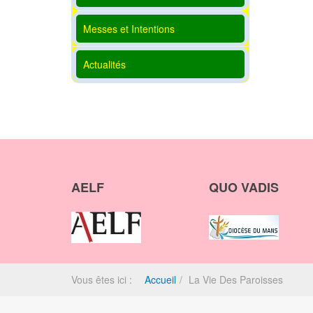
Messes et Intentions
Actualités
AELF
QUO VADIS
Vous êtes ici :
Accueil
La Vie Des Paroisses