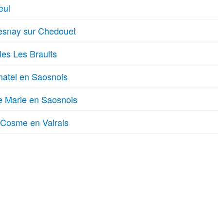
eul
esnay sur Chedouet
les Les Braults
atel en Saosnois
e Marie en Saosnois
 Cosme en Vairais