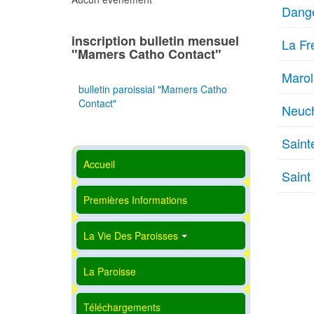
Dang
inscription bulletin mensuel
La Fr
"Mamers Catho Contact"
Marol
bulletin paroissial "Mamers Catho
Contact"
Neuch
Saint
Accueil
Saint
Premières Informations
La Vie Des Paroisses
La Paroisse
Téléchargements