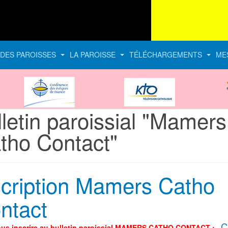
E DES PAROISSES
LA PAROISSE
TÉLÉCHARGEMENTS
ME
CEF
KTO
lletin paroissial "Mamers
tho Contact"
scription Mamers Catho
ntact
C
ous inscrire au bulletin paroissial MAMERS CATHO CONTACT :