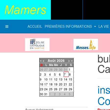
ACCUEIL
PREMIÈRES INFORMATIONS
LA VI
Diocèse du Mans
messes-info
bu
«
<
Août
2026
>
»
Ca
D
L
Ma
Me
J
V
S
26
27
28
29
30
31
1
7
2
3
4
5
6
8
9
10
11
12
13
14
15
in
16
17
18
19
20
21
22
23
24
25
26
27
28
29
30
31
1
2
3
4
5
Co
Aucun évènement
Pour v