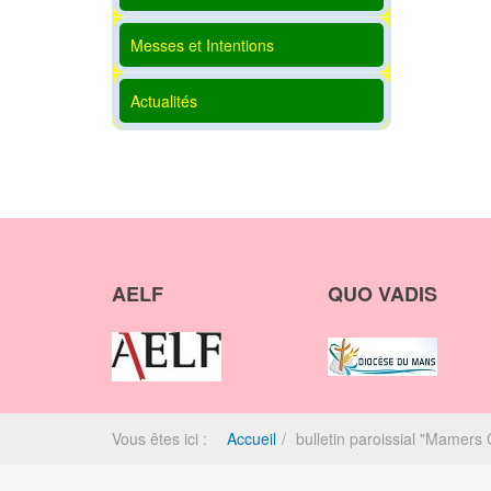
Messes et Intentions
Actualités
AELF
QUO VADIS
Vous êtes ici :
Accueil
bulletin paroissial "Mamers