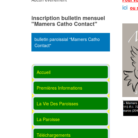
ici
ou 
inscription bulletin mensuel
"Mamers Catho Contact"
bulletin paroissial "Mamers Catho
Contact"
Accueil
Premières Informations
La Vie Des Paroisses
La Paroisse
Téléchargements