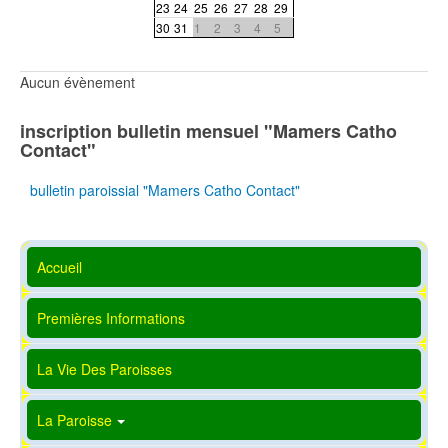
23
24
25
26
27
28
29
30
31
1
2
3
4
5
Aucun évènement
inscription bulletin mensuel "Mamers Catho
Contact"
bulletin paroissial "Mamers Catho Contact"
Accueil
Premières Informations
La Vie Des Paroisses
La Paroisse