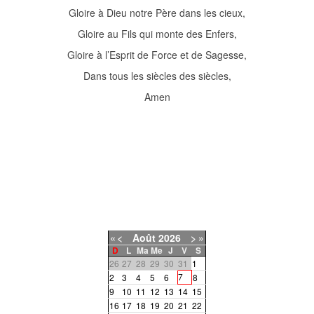
Gloire à Dieu notre Père dans les cieux,
Gloire au Fils qui monte des Enfers,
Gloire à l’Esprit de Force et de Sagesse,
Dans tous les siècles des siècles,
Amen
«
<
Août
2026
>
»
D
L
Ma
Me
J
V
S
26
27
28
29
30
31
1
7
2
3
4
5
6
8
9
10
11
12
13
14
15
16
17
18
19
20
21
22