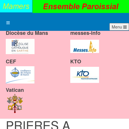
Menu
Diocèse du Mans
messes-info
CEF
KTO
Vatican
PRIERES A