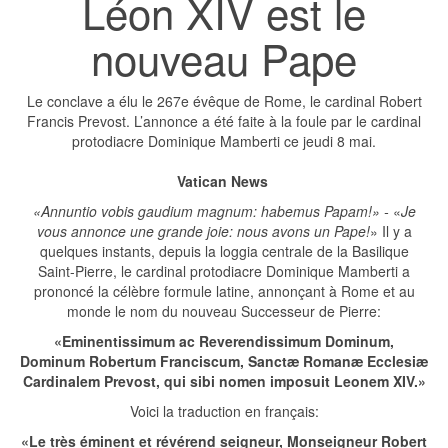
Léon XIV est le
nouveau Pape
Le conclave a élu le 267e évêque de Rome, le cardinal Robert
Francis Prevost. L’annonce a été faite à la foule par le cardinal
protodiacre Dominique Mamberti ce jeudi 8 mai.
Vatican News
«Annuntio vobis gaudium magnum: habemus Papam!» -
«
Je
vous annonce une grande joie: nous avons un Pape!
» Il y a
quelques instants, depuis la loggia centrale de la Basilique
Saint-Pierre, le cardinal protodiacre Dominique Mamberti a
prononcé la célèbre formule latine, annonçant à Rome et au
monde le nom du nouveau Successeur de Pierre:
«Eminentissimum ac Reverendissimum Dominum,
Dominum Robertum Franciscum, Sanctæ Romanæ Ecclesiæ
Cardinalem Prevost, qui sibi nomen imposuit Leonem XIV.»
Voici la traduction en français:
«Le très éminent et révérend seigneur, Monseigneur Robert