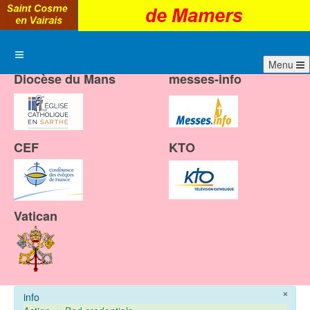
Menu
Diocèse du Mans
messes-info
CEF
KTO
Vatican
×
info