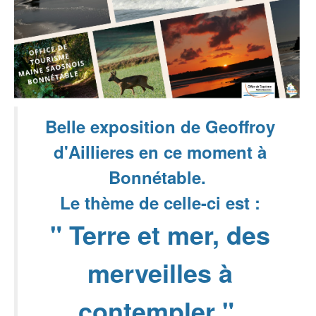
Belle exposition de Geoffroy
d'Aillieres en ce moment à
Bonnétable.
Le thème de celle-ci est :
" Terre et mer, des
merveilles à
contempler ".