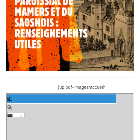
{up pdf=images/accueil/