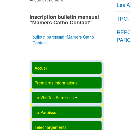
Les 
inscription bulletin mensuel
TRO
"Mamers Catho Contact"
REPO
bulletin paroissial "Mamers Catho
PARO
Contact"
Accueil
Premières Informations
La Vie Des Paroisses
La Paroisse
Téléchargements