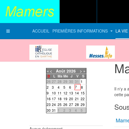
ACCUEIL
PREMIÈRES INFORMATIONS
LA VI
Diocèse du Mans
messes-info
Ma
«
<
Août
2026
>
»
D
L
Ma
Me
J
V
S
26
27
28
29
30
31
1
7
2
3
4
5
6
8
Il n'y a
9
10
11
12
13
14
15
cette pa
16
17
18
19
20
21
22
Sous
23
24
25
26
27
28
29
30
31
1
2
3
4
5
Mamer
Aucun évènement