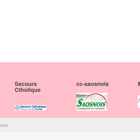
Secours
cc-saosnois
Ctholique
mers