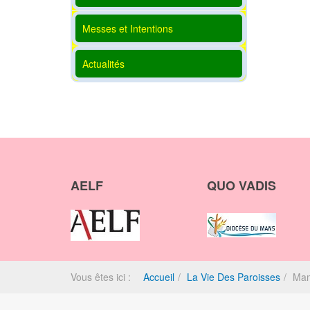
Messes et Intentions
Actualités
AELF
QUO VADIS
Vous êtes ici :
Accueil
La Vie Des Paroisses
Ma