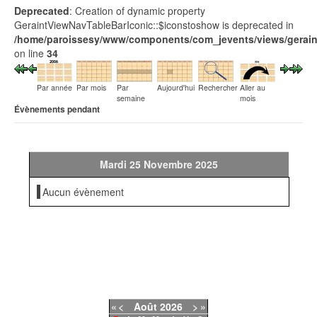
Deprecated
: Creation of dynamic property
GeraintViewNavTableBarIconic::$iconstoshow is deprecated in
/home/paroissesy/www/components/com_jevents/views/geraint
on line
34
Par année
Par mois
Par
Aujourd'hui
Rechercher
Aller au
semaine
mois
Évènements pendant
Mardi 25 Novembre 2025
Aucun évènement
«
<
Août
2026
>
»