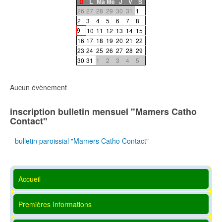
D
L
Ma
Me
J
V
S
26
27
28
29
30
31
1
2
3
4
5
6
7
8
9
10
11
12
13
14
15
16
17
18
19
20
21
22
23
24
25
26
27
28
29
30
31
1
2
3
4
5
Aucun évènement
inscription bulletin mensuel "Mamers Catho
Contact"
bulletin paroissial "Mamers Catho Contact"
Accueil
Premières Informations